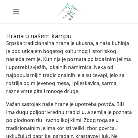
Hrana u našem kampu
Srpska tradicionalna hrana je ukusna, a naša kuhinja
je pod uticajem bogatog kulturnog i istorijskog
nasleđa zemlje. Kuhinja je poznata po izdašnim jelima
i upotrebi svježih, lokalnih namirnica. Neka od
najpopularnijih tradicionalnih jela su ćevapi, jelo sa
roštilja od mljevenog mesa, i pljeskavica, sarma,
razne vrste pita i mnoge druge.
Važan sastojak naše hrane je upotreba povrća. BiH
ima dugu poljoprivrednu tradiciju, a zemlja je poznata
po plodnom tlu i raznolikoj klimi. Zbog toga se u
tradicionalnim jelima koristi veliki izbor povrća,
uključujući paprike, paradajz, krastavce i luk. Ne